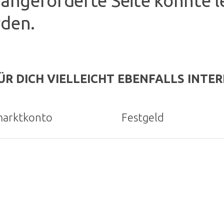
 angeforderte Seite konnte l
den.
ÜR DICH VIELLEICHT EBENFALLS INTE
marktkonto
Festgeld