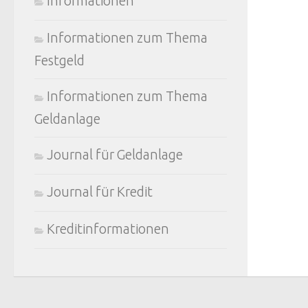
Informationen
Informationen zum Thema
Festgeld
Informationen zum Thema
Geldanlage
Journal für Geldanlage
Journal für Kredit
Kreditinformationen