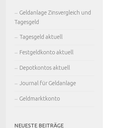
Geldanlage Zinsvergleich und
Tagesgeld
Tagesgeld aktuell
Festgeldkonto aktuell
Depotkontos aktuell
Journal für Geldanlage
Geldmarktkonto
NEUESTE BEITRÄGE