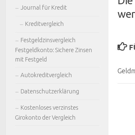
Die
Journal für Kredit
wer
Kreditvergleich
Festgeldzinsvergleich
F
Festgeldkonto: Sichere Zinsen
mit Festgeld
Geld
Autokreditvergleich
Datenschutzerklärung
Kostenloses verzinstes
Girokonto der Vergleich