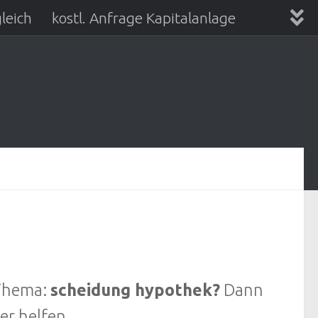
leich
kostl. Anfrage Kapitalanlage
 Thema:
scheidung hypothek?
Dann
er helfen.