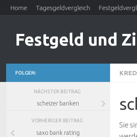
Home
Tagesgeldvergleich
Festgeldvergl
Zum Inhalt springen
Ratenkredit
Autokreditvergleich
Festgeld und Z
KRED
FOLGEN:
NÄCHSTER BEITRAG
sc
scheizer banken
VORHERIGER BEITRAG
Sie s
saxo bank rating
werde