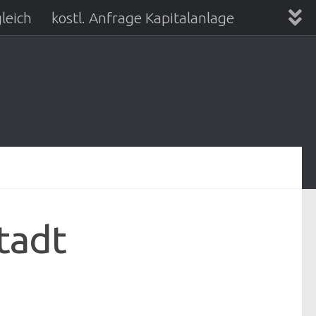
leich
kostl. Anfrage Kapitalanlage
tadt