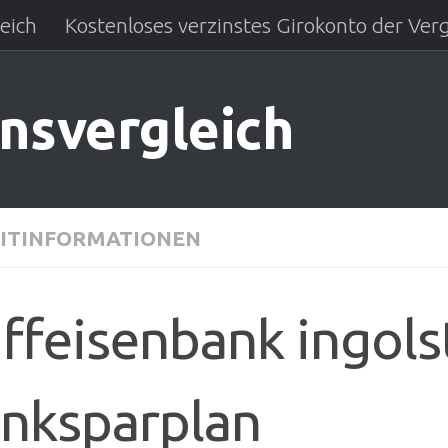
eich
Kostenloses verzinstes Girokonto der Verg
insvergleich
ITINFORMATIONEN
iffeisenbank ingols
nksparplan