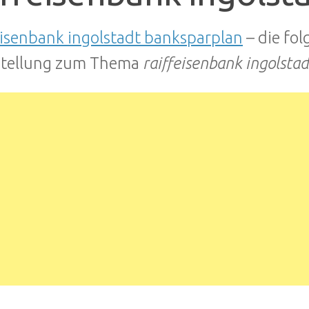
eisenbank ingolstadt banksparplan
– die fo
stellung zum Thema
raiffeisenbank ingolsta