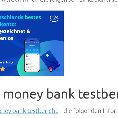
 money bank testber
ney bank testbericht
– die folgenden Infor