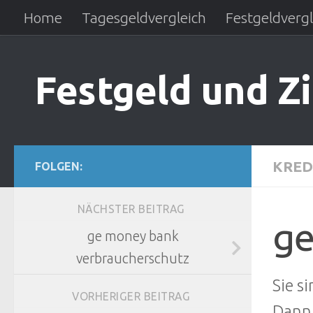
Home
Tagesgeldvergleich
Festgeldvergl
Zum Inhalt springen
Ratenkredit
Autokreditvergleich
Festgeld und Z
KRED
FOLGEN:
NÄCHSTER BEITRAG
ge
ge money bank
verbraucherschutz
Sie s
VORHERIGER BEITRAG
Dann 