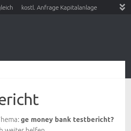
leich
kostl. Anfrage Kapitalanlage
ericht
 Thema:
ge money bank testbericht?
h weiter helfen.