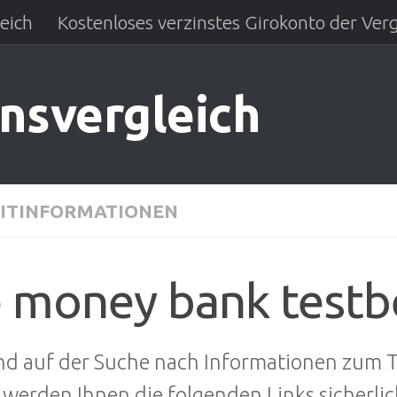
eich
Kostenloses verzinstes Girokonto der Verg
insvergleich
ITINFORMATIONEN
 money bank testb
ind auf der Suche nach Informationen zum
werden Ihnen die folgenden Links sicherlic