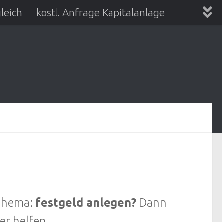
leich
kostl. Anfrage Kapitalanlage
 Thema:
festgeld anlegen?
Dann
er helfen.